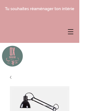
Tu souhaites réaménager ton intérieur, mais tu ne sais 