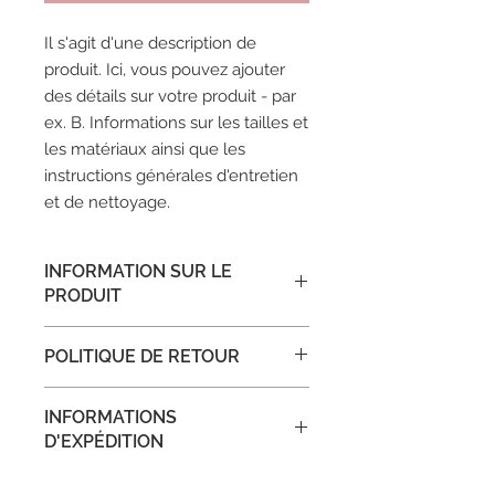
Il s'agit d'une description de 
produit. Ici, vous pouvez ajouter 
des détails sur votre produit - par 
ex. B. Informations sur les tailles et 
les matériaux ainsi que les 
instructions générales d'entretien 
et de nettoyage.
INFORMATION SUR LE
PRODUIT
Ceci est un détail du produit. Ici,
POLITIQUE DE RETOUR
vous pouvez ajouter des
informations sur votre produit, telles
Ce sont des politiques de retour. Ici,
que les tailles, les matériaux et les
INFORMATIONS
vous pouvez expliquer à vos clients
instructions. C'est l'endroit idéal
D'EXPÉDITION
ce qu'il faut faire s'ils ne sont pas
pour décrire ce qui rend votre
satisfaits de l'achat. Des conditions
produit spécial et comment vos
Ce sont des conditions d'expédition.
d'annulation et de retour claires sont