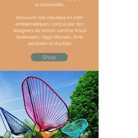
la convivialité.
Découvre nos meubles en rotin
emblématiques, conçus par des
designers de renom comme Knud
Andreasen, Viggo Boesen, Arne
Jacobsen et d'autres.
Shop