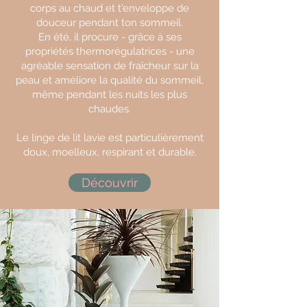
corps au chaud et t'enveloppe de
douceur pendant ton sommeil.
En été, il procure - grâce à ses
propriétés thermorégulatrices - une
agréable sensation de fraîcheur sur la
peau et améliore la qualité du sommeil,
même pendant les nuits les plus
chaudes.
Le linge de lit lavie est particulièrement
doux, moelleux, respirant et durable.
Découvrir