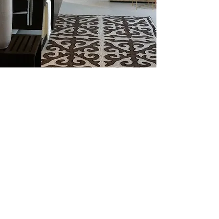
Les tapis en feutre Shyrdaks du
Kirghizstan, fabriqués à la main,
séduisent par leurs couleurs vives et
terreuses et leurs ornements
traditionnels.
Le complément harmonieux et
dynamique pour tes pièces préférées.
De plus, un tapis Shyrdak est censé