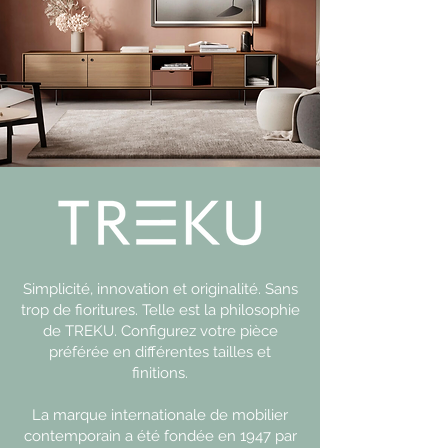
Simplicité, innovation et originalité. Sans
trop de fioritures. Telle est la philosophie
de TREKU. Configurez votre pièce
préférée en différentes tailles et
finitions.
La marque internationale de mobilier
contemporain a été fondée en 1947 par