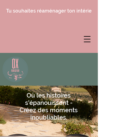
Tu souhaites réaménager ton intérieur, mais tu ne sais 
Où les histoires
s'épanouissent -
Créez des moments
inoubliables.