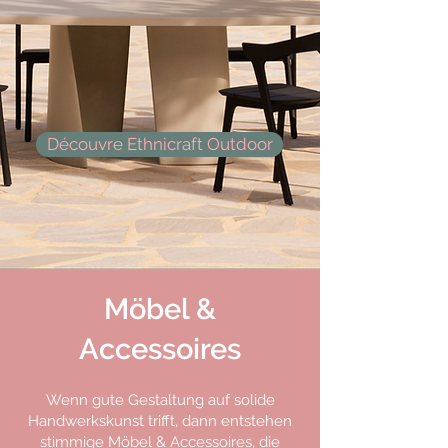
Découvre Ethnicraft Outdoor
Möbel &
Accessoires
Wenn gute Gestaltung auf solide
Handwerkskunst trifft, dann entstehen
stimmige Möbel &
Accessoires
, die