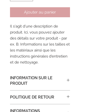
Ajouter au panier
Il s'agit d'une description de 
produit. Ici, vous pouvez ajouter 
des détails sur votre produit - par 
ex. B. Informations sur les tailles et 
les matériaux ainsi que les 
instructions générales d'entretien 
et de nettoyage.
INFORMATION SUR LE
PRODUIT
Ceci est un détail du produit. Ici,
POLITIQUE DE RETOUR
vous pouvez ajouter des
informations sur votre produit, telles
Ce sont des politiques de retour. Ici,
que les tailles, les matériaux et les
INFORMATIONS
vous pouvez expliquer à vos clients